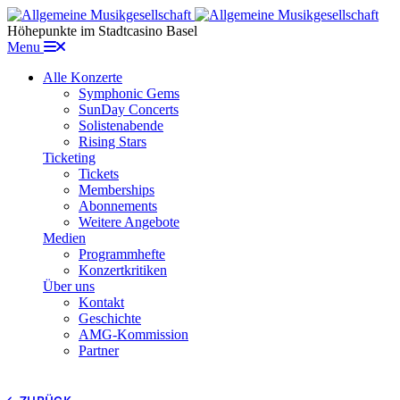
Höhepunkte im Stadtcasino Basel
Menu
Alle Konzerte
Symphonic Gems
SunDay Concerts
Solistenabende
Rising Stars
Ticketing
Tickets
Memberships
Abonnements
Weitere Angebote
Medien
Programmhefte
Konzertkritiken
Über uns
Kontakt
Geschichte
AMG-Kommission
Partner