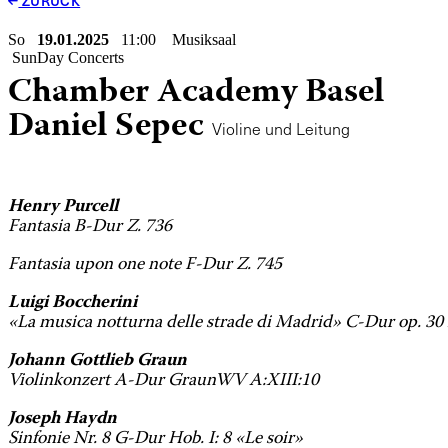
ZURÜCK
So
19.01.2025
11:00 Musiksaal
SunDay Concerts
Chamber Academy Basel
Daniel Sepec
Violine und Leitung
Henry Purcell
Fantasia B-Dur Z. 736
Fantasia upon one note F-Dur Z. 745
Luigi Boccherini
«La musica notturna delle strade di Madrid» C-Dur op. 30 
Johann Gottlieb Graun
Violinkonzert A-Dur GraunWV A:XIII:10
Joseph Haydn
Sinfonie Nr. 8 G-Dur Hob. I: 8 «Le soir»